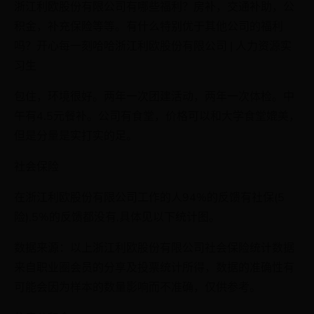
浙江利欧股份有限公司有哪些福利？房补，交通补助，公
积金，补充保险等等。有什么特别优于其他公司的福利
吗？开心每一刻哈哈浙江利欧股份有限公司 | 人力资源实
习生
包住，环境很好。两年一次团建活动，两年一次体检。中
午有4.5元餐补。公司有食堂，价格可以和大学食堂媲美，
但是分量是实打实的足。
社会保险
在浙江利欧股份有限公司工作的人94%的反馈有社保(5
险),5%的反馈都没有,具体见以下统计图。
数据来源：以上浙江利欧股份有限公司社会保险统计数据
来自职业圈会员的分享及投票统计所得，数据的准确性有
可能会因为样本的数量影响而不准确，仅供参考。