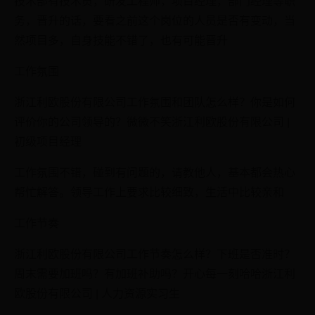
技术部有技术员，研发工程师，项目经理，部门经理等职
务，晋升的话，要看之前这个岗位的人员是否有变动，当
然项目多，自身技能不错了，也有可能晋升
工作氛围
浙江利欧股份有限公司工作氛围和团队怎么样？你是如何
评价你的公司领导的？微微不笑浙江利欧股份有限公司 |
初级项目经理
工作氛围不错，碰到有问题的，请教他人，基本都会热心
帮忙解答。领导工作上要求比较细致，生活中比较亲和
工作节奏
浙江利欧股份有限公司工作节奏怎么样？下班是否准时？
周末需要加班吗？有加班补助吗？开心每一刻哈哈浙江利
欧股份有限公司 | 人力资源实习生